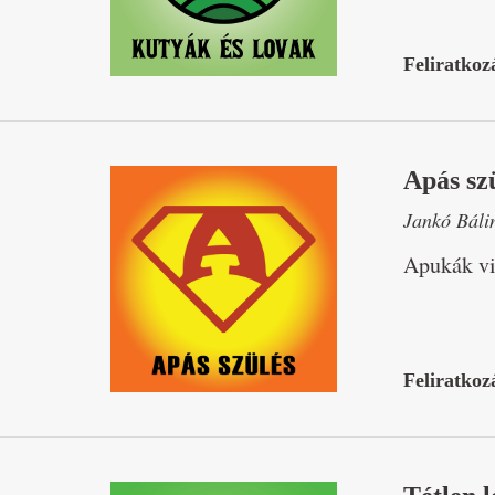
Feliratkoz
Apás sz
Jankó Báli
Apukák vi
Feliratkoz