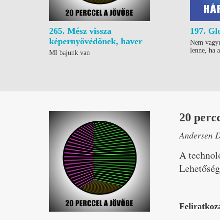
265. Mész vissza
197. Gl
képernyővédőnek, haver
Nem vagyu
lenne, ha 
MI bajunk van
20 percc
Andersen D
A technoló
Lehetőség
Feliratkoz