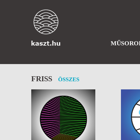
MŰSORO
FRISS
ÖSSZES