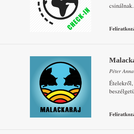
csinálnak.
Feliratkoz
Malack
Péter Anna
Ételekről,
beszélget
Feliratkoz