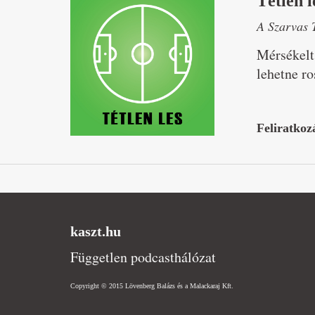
Tétlen l
A Szarvas 
Mérsékelt
lehetne ro
Feliratkoz
kaszt.hu
Független podcasthálózat
Copyright © 2015 Lövenberg Balázs és a Malackaraj Kft.