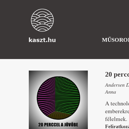
MŰSORO
20 percc
Andersen D
Anna
A technoló
emberekre
félelmek.
Feliratkoz