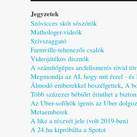
Jegyzetek
Szóvicces skót sószórók
Mathologer-videók
Szívszaggató
Farmville-tehenezős csalók
Videojátékos disznók
A számítógépes arcfelismerés rövid tör
Megmondja az AI, hogy mit érzel - és
Álmodó emberekkel beszélgettek
,
A bo
Több százezer bébiőrt érinthet a bizton
Az Uber-sofőrök igenis az Uber dolgoz
Metaemberek
A like a részvét jele (volt 2019-ben)
A 24.hu kipróbálta a Spotot