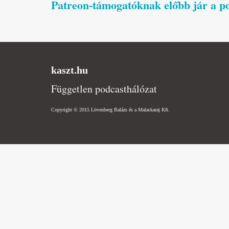
Patreon-támogatóknak előbb jár a pod
kaszt.hu
Független podcasthálózat
Copyright © 2015 Lövenberg Balázs és a Malackaraj Kft.