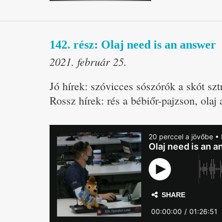
142. rész: Olaj need is an answer
2021. február 25.
Jó hírek: szóvicces sószórók a skót sz
Rossz hírek: rés a bébiőr-pajzson, olaj